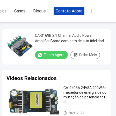

cias
Casos
Blogue
Contato Agora
CA-3169B 2.1 Channel Audio Power
Amplifier Board com som de alta fidelidade
e Bluetooth 5.0
Falem Agora.
Saiba Mais
Vídeos Relacionados
CA-2408A 24V8A 200W Fo
rnecedor de energia de co
mutação de potência tot
al
Módulo da placa do amplificad
00:20
2026-01-27
or