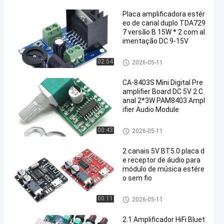
Placa amplificadora estér
eo de canal duplo TDA729
7 versão B 15W * 2 com al
imentação DC 9-15V
Módulo da placa do amplificad
02:54
2026-05-11
or
CA-8403S Mini Digital Pre
amplifier Board DC 5V 2 C
anal 2*3W PAM8403 Ampl
ifier Audio Module
Módulo da placa do amplificad
00:43
2026-05-11
or
2 canais 5V BT5.0 placa d
e receptor de áudio para
módulo de música estére
o sem fio
Módulo da placa do amplificad
00:11
2026-05-11
or
2.1 Amplificador HiFi Bluet