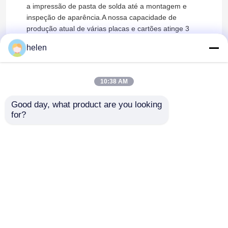
a impressão de pasta de solda até a montagem e
inspeção de aparência.A nossa capacidade de
produção atual de várias placas e cartões atinge 3
milhões de peças por mêsAtualmente, existem mais
helen
de 50 empregados, incluindo mais de 15 técnicos de
investigação e desenvolvimento e engenharia.
10:38 AM
Good day, what product are you looking 
for?
Casa
Mapa do Site
Fale Conosco
Desktop Site
Mapa do Site
Política de Privacidade