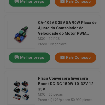
Melhor preço
Fale Conosco
CA-105AS 35V 5A 90W Placa de
Ajuste do Controlador de
Velocidade do Motor PWM
Interruptor
MOQ：10 PCS
Preço：Negociável
Melhor preço
Fale Conosco
Placa Conversora Inversora
Boost DC-DC 150W 10-32V 12-
35V
MOQ：50 peças
Preço：$1.28/pieces 50-999 pieces