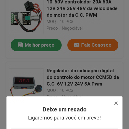
10-60V controlador 20A 60A
12V 24V 36V 48V da velocidade
Controlador da umidade de Digitas
do motor da C.C. PWM
MOQ：10 PCS
Preço：Negociável
Ferramenta do verificador
Melhor preço
Fale Conosco
placa do desenvolvimento
Regulador da indicação digital
do controlo do motor CCM5D da
C.C. 6V 12V 24V 5A Pwm
MOQ：10 PCS
Preço：Negociável
Deixe um recado
Melhor preço
Fale Conosco
Ligaremos para você em breve!