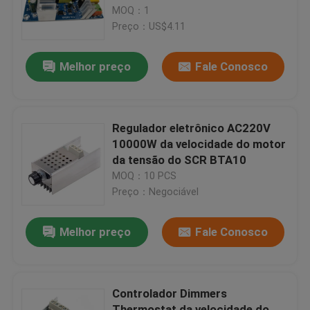
Fornecimento de alimentação
MOQ：1
por comutação
Preço：US$4.11
Visita à Fábrica
Melhor preço
Fale Conosco
Controle de Qualidade
Contacte-nos
Regulador eletrônico AC220V
10000W da velocidade do motor
da tensão do SCR BTA10
Notícias
MOQ：10 PCS
Preço：Negociável
Casos
Melhor preço
Fale Conosco
Blogue
Controlador Dimmers
Módulo da placa do amplificador
Thermostat da velocidade do