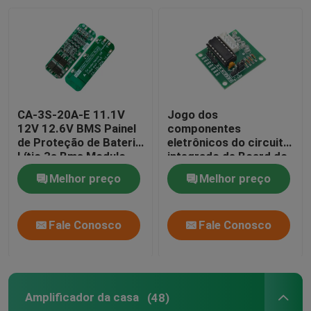
CA-3S-20A-E 11.1V
Jogo dos
12V 12.6V BMS Painel
componentes
de Proteção de Bateria
eletrônicos do circuito
Lítio 3s Bms Modulo
integrado de Board do
motorista do motor de
Melhor preço
Melhor preço
etapa da C.C. 5V
Fale Conosco
Fale Conosco
Amplificador da casa
(48)