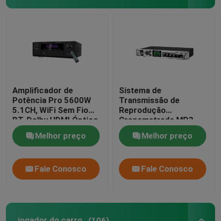
Amplificador de
Sistema de
Potência Pro 5600W
Transmissão de
5.1CH, WiFi Sem Fio
Reprodução
BT, Dolby HDMI Óptico
Cronometrada MP3
Coaxial, para Home
Amplificador de Toque
Melhor preço
Melhor preço
Theater KTV
Automático com
Amplificador de Coluna
Metálica Externa
Fale Conosco
Fale Conosco
jogador do carro
(106)