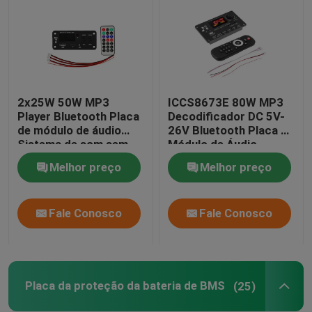
2x25W 50W MP3
ICCS8673E 80W MP3
Player Bluetooth Placa
Decodificador DC 5V-
de módulo de áudio
26V Bluetooth Placa de
Sistema de som sem
Módulo de Áudio
fio com controle
Sistema Amplificador
Melhor preço
Melhor preço
remoto
de Potência
Fale Conosco
Fale Conosco
Placa da proteção da bateria de BMS
(25)