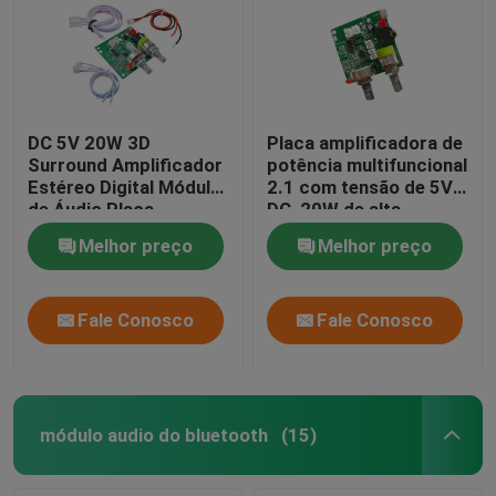
DC 5V 20W 3D
Placa amplificadora de
Surround Amplificador
potência multifuncional
Estéreo Digital Módulo
2.1 com tensão de 5V
de Áudio Placa
DC, 20W de alta
Amplificadora Classe D
potência e corrente 3A
Melhor preço
Melhor preço
para desempenho de
áudio aprimorado
Fale Conosco
Fale Conosco
módulo audio do bluetooth
(15)