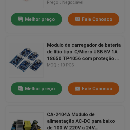
Preço：Negociável
Melhor preço
Fale Conosco
Modulo de carregador de bateria
de lítio tipo-C/Micro USB 5V 1A
18650 TP4056 com proteção e
funções duplas
MOQ：10 PCS
Melhor preço
Fale Conosco
Início
Produtos
CA-2404A Modulo de
alimentação AC-DC para baixo
de 100 W 220V a 24V
Sobre Nós