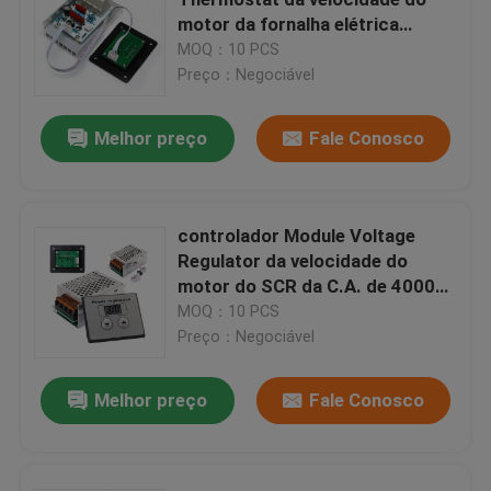
motor da fornalha elétrica
10000W PWM
MOQ：10 PCS
Módulo de fonte de alimentação
Preço：Negociável
módulo audio do bluetooth
Melhor preço
Fale Conosco
Placa da proteção da bateria de BMS
controlador Module Voltage
Regulator da velocidade do
Amplificador da casa
motor do SCR da C.A. de 4000W
220V
MOQ：10 PCS
jogador do carro
Preço：Negociável
Melhor preço
Fale Conosco
Partes de televisores LED
Voltímetro do amperímetro de Digitas