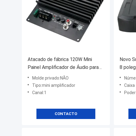
Atacado de fábrica 120W Mini
Novo S
Painel Amplificador de Áudio para
8 poleg
Carro Hi-Fi Potência Mono Canal
Sistema
Molde privado:NÃO
Númer
DIY Car Players BT USB
Canhão
Tipo:mini amplificador
Caixa 
Comunicação Plástico
Subwoo
Canal:1
Poder
Automó
CONTACTO