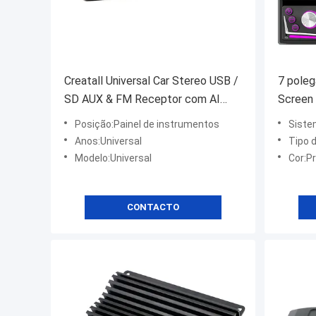
Creatall Universal Car Stereo USB /
7 poleg
SD AUX & FM Receptor com AI
Screen
Audio USB Carregamento Receptor
Smart p
Posição:Painel de instrumentos
Siste
plástico & amplificadores
Card-In
Anos:Universal
Tipo d
Android
Modelo:Universal
Cor:P
CONTACTO