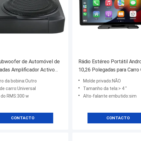
ubwoofer de Automóvel de
Rádio Estéreo Portátil Andr
adas Amplificador Activo
10,26 Polegadas para Carro 
 de Áudio de Alta Potência
GPS Navegação Interconex
o da bobina:Outro
Molde privado:NÃO
 Modificado 12V 600W
Reversa Reprodutores MP4
de carro:Universal
Tamanho da tela:> 4 "
fer Sistema de Áudio de
Navegação GPS
 do RMS:300 w
Alto-falante embutido:sim
vel
CONTACTO
CONTACTO