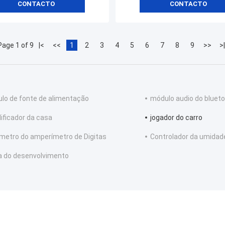
CONTACTO
CONTACTO
Page 1 of 9
|<
<<
1
2
3
4
5
6
7
8
9
>>
>|
lo de fonte de alimentação
módulo audio do bluet
ificador da casa
jogador do carro
ímetro do amperímetro de Digitas
Controlador da umidade
a do desenvolvimento