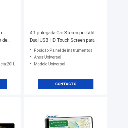
o
4.1 polegada Car Stereo portátil
o de
Dual USB HD Touch Screen para
e liga
Bluetooth MP5 Player Luzes
Posição:Painel de instrumentos
ver de
coloridas Autoradio Car Radio CD
Anos:Universal
para DVD VCD
0Hz-20KHz
Modelo:Universal
CONTACTO