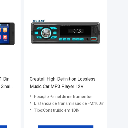
1 Din
Creatall High-Definition Lossless
Sinal
Music Car MP3 Player 12V
 Carro
Universal Smart BT Conexão USB
Posição:Painel de instrumentos
ayer
sem fio Autorização especial
Distância de transmissão de FM:100m
Tipo:Construído em 1DIN