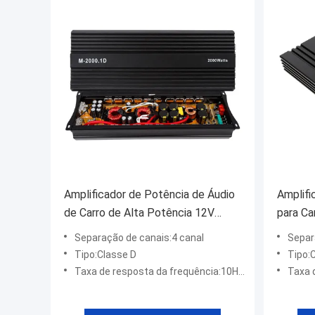
Amplificador de Potência de Áudio
Amplifi
de Carro de Alta Potência 12V
para Ca
2000W 2000 Watt Mono
Potênc
Separação de canais:4 canal
Separ
Subwoofer de Classe D com
Subwoo
Tipo:Classe D
Tipo:
Crossovers
Taxa de resposta da frequência:10Hz ~ 20000Hz
Taxa d