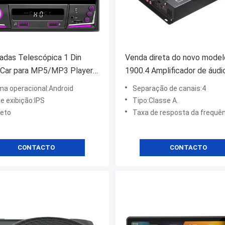
adas Telescópica 1 Din
Venda direta do novo model
 Car para MP5/MP3 Player
1900.4 Amplificador de áudi
ara BT Wireless Universal
carro de alta potência 12V d
ma operacional:Android
Separação de canais:4
sertable Radio Carplay
de alumínio em carro Crosso
e exibição:IPS
Tipo:Classe A.
 Auto
quatro canais
reto
Taxa de resposta da frequência:2
CONTACTO
CONTACTO