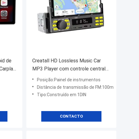
oid de
Creatall HD Lossless Music Car
Carplay
MP3 Player com controle central
ão
Multifunção USB Flash Drive Card
Posição:Painel de instrumentos
 4K
Slot FM Radio
Distância de transmissão de FM:100m
Tipo:Construído em 1DIN
CONTACTO