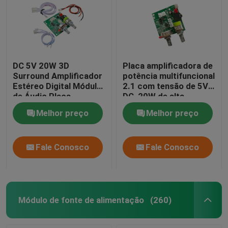
DC 5V 20W 3D
Placa amplificadora de
Surround Amplificador
potência multifuncional
Estéreo Digital Módulo
2.1 com tensão de 5V
de Áudio Placa
DC, 20W de alta
Amplificadora Classe D
potência e corrente 3A
Melhor preço
Melhor preço
para desempenho de
áudio aprimorado
Fale Conosco
Fale Conosco
Módulo de fonte de alimentação
(260)