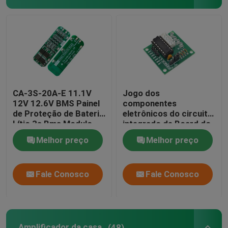
CA-3S-20A-E 11.1V
Jogo dos
12V 12.6V BMS Painel
componentes
de Proteção de Bateria
eletrônicos do circuito
Lítio 3s Bms Modulo
integrado de Board do
motorista do motor de
Melhor preço
Melhor preço
etapa da C.C. 5V
Fale Conosco
Fale Conosco
Amplificador da casa
(48)