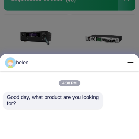
Amplificador de
Sistema de
helen
Potência Pro 5600W
Transmissão de
5.1CH, WiFi Sem Fio
Reprodução
BT, Dolby HDMI Óptico
Cronometrada MP3
4:38 PM
Coaxial, para Home
Amplificador de Toque
Melhor preço
Melhor preço
Theater KTV
Automático com
Good day, what product are you looking 
Amplificador de Coluna
for?
Metálica Externa
Fale Conosco
Fale Conosco
Veja mais