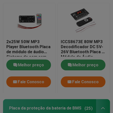
2x25W 50W MP3
ICCS8673E 80W MP3
Player Bluetooth Placa
Decodificador DC 5V-
de módulo de áudio
26V Bluetooth Placa de
Sistema de som sem
Módulo de Áudio
fio com controle
Sistema Amplificador
Melhor preço
Melhor preço
remoto
de Potência
Fale Conosco
Fale Conosco
Placa da proteção da bateria de BMS
(25)