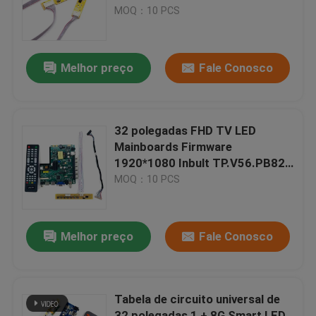
MOQ：10 PCS
Visita à Fábrica
Melhor preço
Fale Conosco
Controle de Qualidade
Contacte-nos
32 polegadas FHD TV LED
Mainboards Firmware
1920*1080 Inbult TP.V56.PB826
Notícias
Para televisão LG
MOQ：10 PCS
Casos
Melhor preço
Fale Conosco
Blogue
Tabela de circuito universal de
Módulo da placa do amplificador
32 polegadas 1 + 8G Smart LED