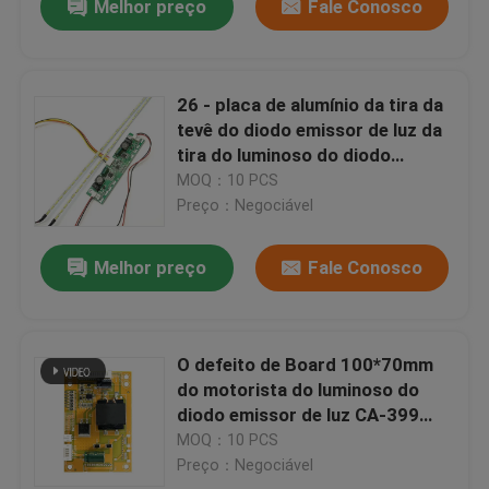
Melhor preço
Fale Conosco
26 - placa de alumínio da tira da
tevê do diodo emissor de luz da
tira do luminoso do diodo
emissor de luz de 65 polegadas
MOQ：10 PCS
Preço：Negociável
Melhor preço
Fale Conosco
O defeito de Board 100*70mm
do motorista do luminoso do
diodo emissor de luz CA-399
entrou 200ma
MOQ：10 PCS
Preço：Negociável