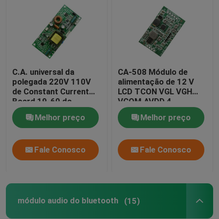
C.A. universal da
CA-508 Módulo de
polegada 220V 110V
alimentação de 12 V
de Constant Current
LCD TCON VGL VGH
Board 19-60 do
VCOM.AVDD 4
luminoso do diodo
Melhor preço
Melhor preço
emissor de luz CA-
0518
Fale Conosco
Fale Conosco
módulo audio do bluetooth
(15)