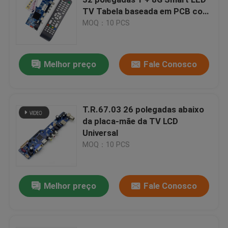
TV Tabela baseada em PCB com
tensão de 12V
MOQ：10 PCS
Módulo de fonte de alimentação
módulo audio do bluetooth
Melhor preço
Fale Conosco
Placa da proteção da bateria de BMS
T.R.67.03 26 polegadas abaixo
da placa-mãe da TV LCD
Amplificador da casa
Universal
MOQ：10 PCS
jogador do carro
Melhor preço
Fale Conosco
Partes de televisores LED
Voltímetro do amperímetro de Digitas