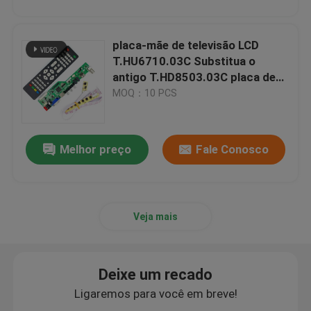
placa-mãe de televisão LCD
T.HU6710.03C Substitua o
antigo T.HD8503.03C placa de
controlador de TV LCD
MOQ：10 PCS
Melhor preço
Fale Conosco
Veja mais
Deixe um recado
Ligaremos para você em breve!