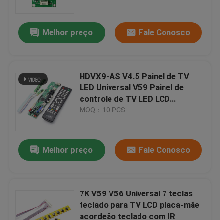
Melhor preço
Fale Conosco
HDVX9-AS V4.5 Painel de TV
LED Universal V59 Painel de
controle de TV LED LCD
Universal
MOQ：10 PCS
Melhor preço
Fale Conosco
Início
Produtos
7K V59 V56 Universal 7 teclas
teclado para TV LCD placa-mãe
acordeão teclado com IR
Sobre Nós