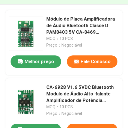
Módulo de Placa Amplificadora
de Áudio Bluetooth Classe D
PAM8403 5V CA-8469
Componente Digital
MOQ：10 PCS
Preço：Negociável
Melhor preço
Fale Conosco
CA-6928 V1.6 5VDC Bluetooth
Modulo de Áudio Alto-falante
Amplificador de Potência
Componente de som do painel
MOQ：10 PCS
Preço：Negociável