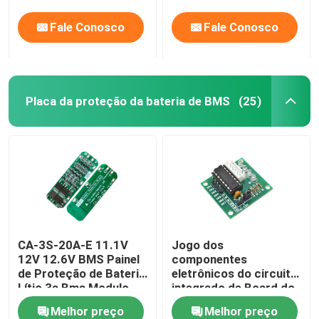
Fale Conosco
Fale Conosco
Placa da proteção da bateria de BMS
(25)
CA-3S-20A-E 11.1V
Jogo dos
12V 12.6V BMS Painel
componentes
de Proteção de Bateria
eletrônicos do circuito
Lítio 3s Bms Modulo
integrado de Board do
motorista do motor de
Melhor preço
Melhor preço
etapa da C.C. 5V