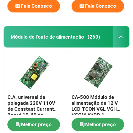
Fale Conosco
Fale Conosco
Módulo de fonte de alimentação
(260)
C.A. universal da
CA-508 Módulo de
polegada 220V 110V
alimentação de 12 V
de Constant Current
LCD TCON VGL VGH
Board 19-60 do
VCOM.AVDD 4
luminoso do diodo
Melhor preço
Melhor preço
emissor de luz CA-
0518