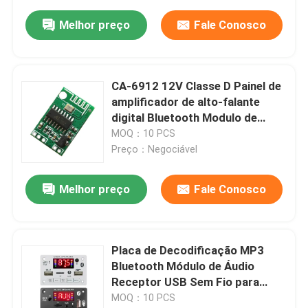
Melhor preço
Fale Conosco
CA-6912 12V Classe D Painel de
amplificador de alto-falante
digital Bluetooth Modulo de
áudio Componente de som
MOQ：10 PCS
Preço：Negociável
Melhor preço
Fale Conosco
Placa de Decodificação MP3
Bluetooth Módulo de Áudio
Receptor USB Sem Fio para
Carro 6V-12V
MOQ：10 PCS