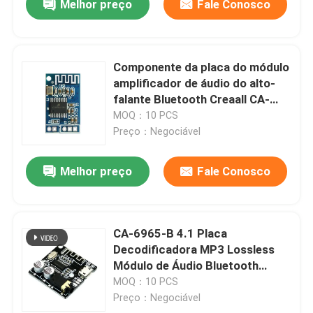
Melhor preço
Fale Conosco
Componente da placa do módulo
amplificador de áudio do alto-
falante Bluetooth Creaall CA-
6928 Digital Power Channel
MOQ：10 PCS
Preço：Negociável
Melhor preço
Fale Conosco
CA-6965-B 4.1 Placa
Decodificadora MP3 Lossless
Módulo de Áudio Bluetooth
Sistema Receptor Sem Fio
MOQ：10 PCS
Preço：Negociável