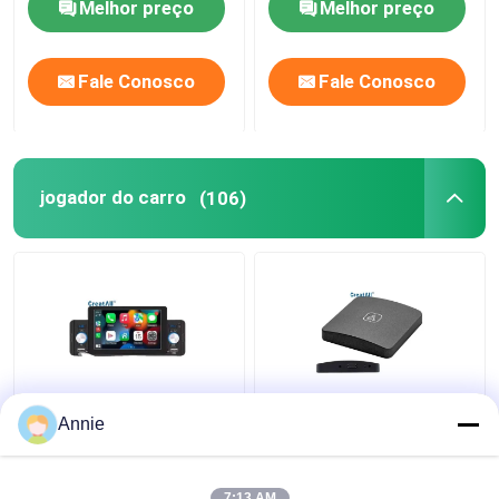
Melhor preço
Melhor preço
Theater KTV
Automático com
Amplificador de Coluna
Metálica Externa
Fale Conosco
Fale Conosco
jogador do carro
(106)
Creatall MP5 Player de
Adaptador CarPlay
Annie
carro de 5 polegadas
sem fio Creatall Auto
para câmera de
Car-Mounted
retorno Bluetooth
Interconnect Box
7:13 AM