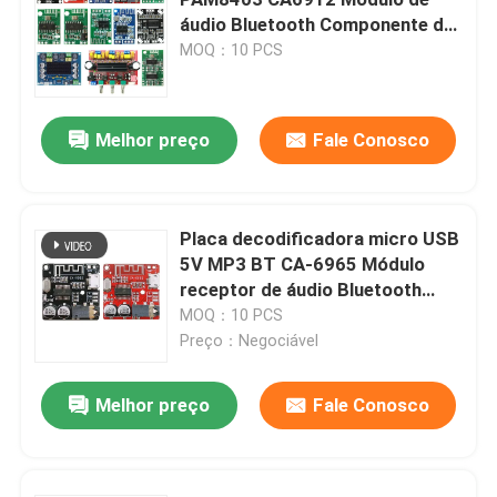
áudio Bluetooth Componente da
placa amplificadora
MOQ：10 PCS
Módulo de fonte de alimentação
módulo audio do bluetooth
Melhor preço
Fale Conosco
Placa da proteção da bateria de BMS
Placa decodificadora micro USB
5V MP3 BT CA-6965 Módulo
Amplificador da casa
receptor de áudio Bluetooth
Componente universal
MOQ：10 PCS
jogador do carro
Preço：Negociável
Melhor preço
Fale Conosco
Partes de televisores LED
Voltímetro do amperímetro de Digitas