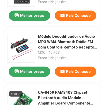
Preço：Negociável
Melhor preço
Fale Conosco
Módulo Decodificador de Áudio
MP3 WMA Bluetooth Rádio FM
com Controle Remoto Receptor
Sem Fio
MOQ：10 PCS
Preço：Negociável
Melhor preço
Fale Conosco
Início
Produtos
CA-8469 PAM8403 Chipset
Bluetooth Audio Module
Amplifier Board Componente
Sobre Nós