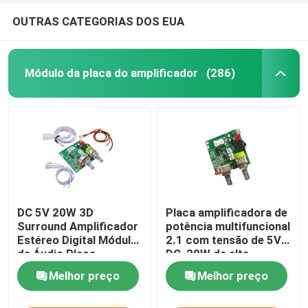
OUTRAS CATEGORIAS DOS EUA
Módulo da placa do amplificador
(286)
DC 5V 20W 3D
Placa amplificadora de
Surround Amplificador
potência multifuncional
Estéreo Digital Módulo
2.1 com tensão de 5V
de Áudio Placa
DC, 20W de alta
Amplificadora Classe D
potência e corrente 3A
Melhor preço
Melhor preço
para desempenho de
áudio aprimorado