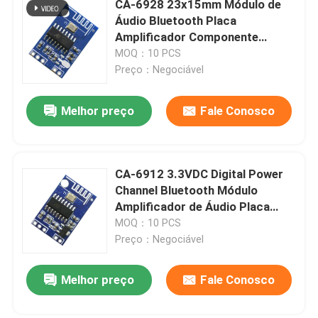
CA-6928 23x15mm Módulo de
Deixe um recado
Áudio Bluetooth Placa
Controlador da umidade de Digitas
Ligaremos para você em breve!
Amplificador Componente
Receptor de Som Sem Fio
MOQ：10 PCS
Preço：Negociável
Ferramenta do verificador
Melhor preço
Fale Conosco
placa do desenvolvimento
CA-6912 3.3VDC Digital Power
Channel Bluetooth Módulo
Amplificador de Áudio Placa
Componente de Som
MOQ：10 PCS
Preço：Negociável
Submeter
Melhor preço
Fale Conosco