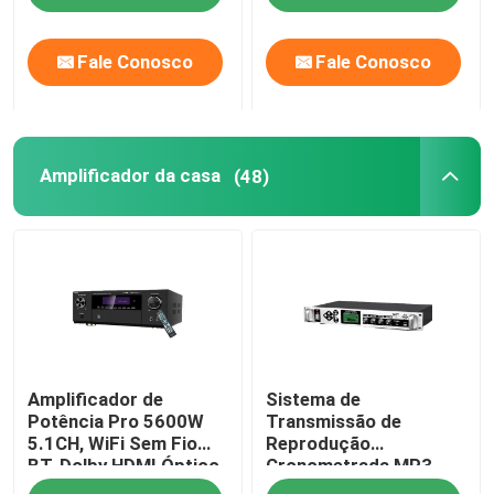
Fale Conosco
Fale Conosco
Amplificador da casa
(48)
Amplificador de
Sistema de
Potência Pro 5600W
Transmissão de
5.1CH, WiFi Sem Fio
Reprodução
BT, Dolby HDMI Óptico
Cronometrada MP3
Coaxial, para Home
Amplificador de Toque