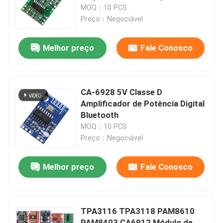
eletrônico
MOQ：10 PCS
Preço：Negociável
Visita à Fábrica
Melhor preço
Fale Conosco
Controle de Qualidade
Contacte-nos
CA-6928 5V Classe D
Amplificador de Potência Digital
Bluetooth
Notícias
MOQ：10 PCS
Preço：Negociável
Casos
Melhor preço
Fale Conosco
Blogue
TPA3116 TPA3118 PAM8610
Módulo da placa do amplificador
PAM8403 CA6912 Módulo de