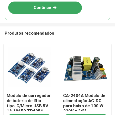
Continue
Produtos recomendados
Início
Modulo de carregador
CA-2404A Modulo de
Produtos
de bateria de lítio
alimentação AC-DC
tipo-C/Micro USB 5V
para baixo de 100 W
1A 18650 TP4056
220V a 24V
Sobre Nós