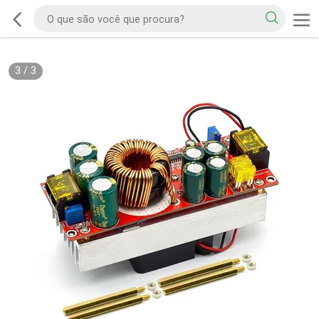
3
/
3