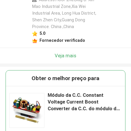
Mao Industrial Zone,Xia Wei
Industrial Area, Long Hua District,
Shen Zhen City,Guang Dong
Deixe um recado
Province. China ,China
Ligaremos para você em breve!
5.0
Fornecedor verificado
Veja mais
Obter o melhor preço para
Módulo da C.C. Constant
Voltage Current Boost
Converter da C.C. do módulo de
fonte de alimentação de 1800W
40A
Submeter