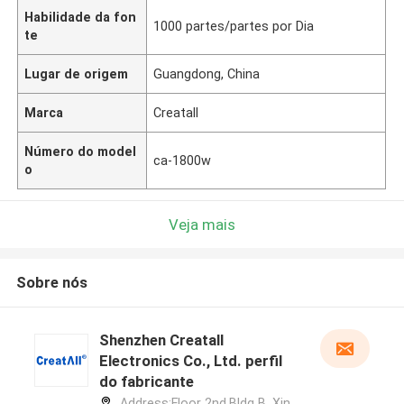
Habilidade da fon
1000 partes/partes por Dia
te
Lugar de origem
Guangdong, China
Marca
Creatall
Número do model
ca-1800w
o
Veja mais
Sobre nós
Shenzhen Creatall
Electronics Co., Ltd. perfil
do fabricante
Address:Floor 2nd.Bldg B. Xin