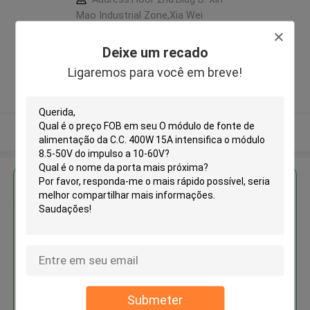
Mao Industrial Zone,Xia Wei
Industrial Area, Long Hua District,
Shen Zhen City,Guang Dong
Deixe um recado
Province. China ,China
Ligaremos para você em breve!
5.0
Fornecedor verificado
Veja mais
Obter o melhor preço para
O módulo de fonte de
alimentação da C.C. 400W 15A
intensifica o módulo 8.5-50V do
impulso a 10-60V
Submeter