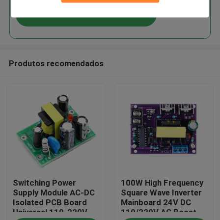
Continue
Produtos recomendados
Início
Switching Power
100W High Frequency
Produtos
Supply Module AC-DC
Square Wave Inverter
Isolated PCB Board
Mainboard 24V DC
Universal 110-220V
110/220V AC Boost
Sobre Nós