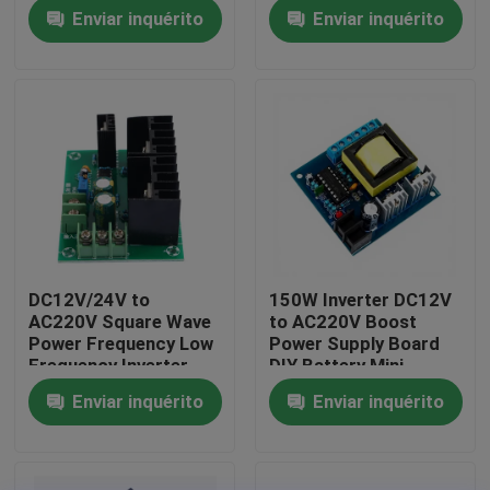
Input Dual Output 12V
Converter Module
Enviar inquérito
Enviar inquérito
0.5A + 5V Compact
Compact Power
Supply AC-DC
Visita à Fábrica
Controle de Qualidade
Contacte-nos
Notícias
DC12V/24V to
150W Inverter DC12V
AC220V Square Wave
to AC220V Boost
Casos
Power Frequency Low
Power Supply Board
Frequency Inverter
DIY Battery Mini
Drive Board 300W
Inverter Module
Enviar inquérito
Enviar inquérito
Blogue
Boost Module
Módulo da placa do amplificador