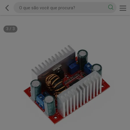
3
/
3