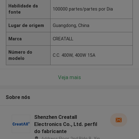
Habilidade da
100000 partes/partes por Dia
fonte
Lugar de origem
Guangdong, China
Marca
CREATALL
Número do
C.C. 400W, 400W 15A
modelo
Veja mais
Sobre nós
Shenzhen Creatall
Electronics Co., Ltd. perfil
do fabricante
Address:Floor 2nd.Bldg B. Xin