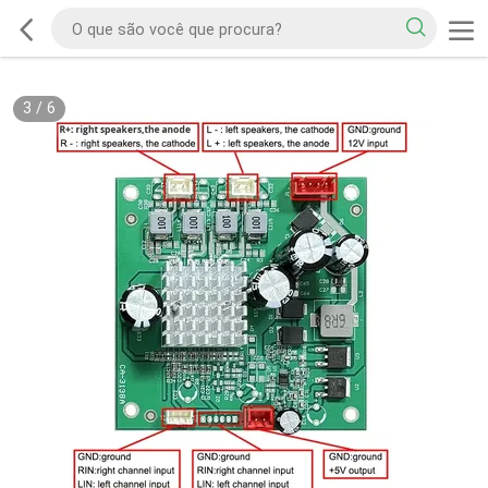
3
/
6