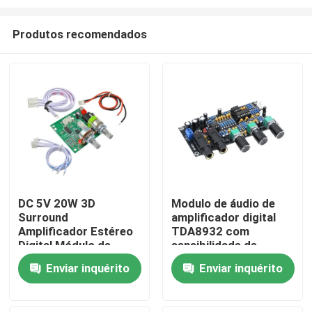
Produtos recomendados
DC 5V 20W 3D
Modulo de áudio de
Surround
amplificador digital
Início
Amplificador Estéreo
TDA8932 com
Digital Módulo de
sensibilidade de
Áudio Placa
entrada de 600 mV,
Produtos
Enviar inquérito
Enviar inquérito
Amplificadora Classe
SNR de 90 dB e
D
potência de saída de 3
W
Sobre Nós