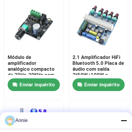
Visita à Fábrica
Controle de Qualidade
Contacte-nos
Módulo de
2.1 Amplificador HiFi
amplificador
Bluetooth 5.0 Placa de
analógico compacto
áudio com saída
Notícias
de 20Hz-20KHz com
2*50W+100W e
interface de entrada
alimentação
Enviar inquérito
Enviar inquérito
de 3,5 mm e
DC12~24V
Casos
acabamento prateado
Blogue
Annie
Módulo da placa do amplificador