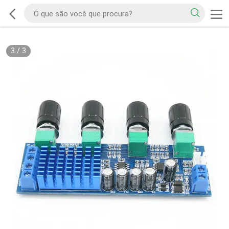
3
/
3