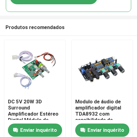
Produtos recomendados
Início
DC 5V 20W 3D
Modulo de áudio de
Surround
amplificador digital
Amplificador Estéreo
TDA8932 com
Produtos
Digital Módulo de
sensibilidade de
Áudio Placa
entrada de 600 mV,
Enviar inquérito
Enviar inquérito
Amplificadora Classe
SNR de 90 dB e
Sobre Nós