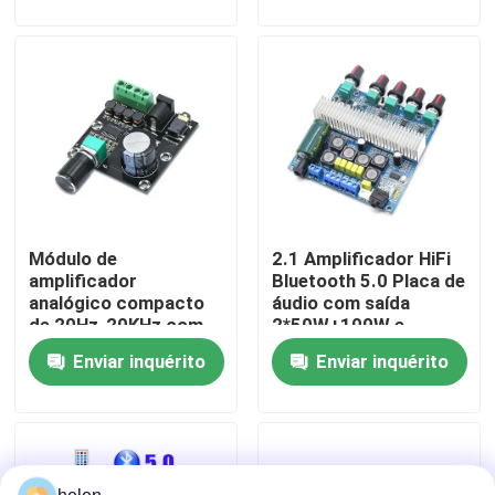
D
potência de saída de 3
W
Visita à Fábrica
Controle de Qualidade
Contacte-nos
Módulo de
2.1 Amplificador HiFi
Notícias
amplificador
Bluetooth 5.0 Placa de
analógico compacto
áudio com saída
de 20Hz-20KHz com
2*50W+100W e
Casos
interface de entrada
alimentação
Enviar inquérito
Enviar inquérito
de 3,5 mm e
DC12~24V
acabamento prateado
Blogue
Módulo da placa do amplificador