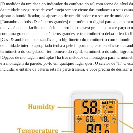
[O medidor da umidade do indicador do conforto do ar] com ícone do nível da 
da umidade assegure-se de você esteja sempre ciente das mudanças a seus casa/
ajustar o humidificador, os ajustes do desumidificador e o sensor de umidade.
[Tamanho do bolso & números grandes] o termômetro digital para a temperatu
que você podem facilmente pô-lo em seu bolso e será grande para a espaço-ec
com uma grande tela e uns números grandes, este termômetro deixa-o leu facil
[Casa & ambiente mais saudáveis] o higrômetro do termômetro com o monitor d
de umidade interno apropriado tenha a pele importante, e os benefícios de saú
termômetro do congelador, termômetro do réptil, termômetro do solo, higrôme
[Opções de montagem múltiplas] há três métodos da montagem para termômetros 
e a montagem da parede, pô-lo em qualquer lugar quer; O seletor de °F/°C está 
incluída, o entalhe da bateria está na parte traseira, e você precisa de deslizar