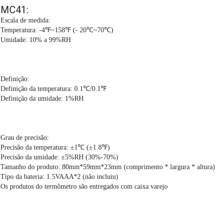
MC41:
Escala de medida:
Temperatura: -4℉~158℉ (- 20℃~70℃)
Umidade: 10% a 99%RH
Definição:
Definição da temperatura: 0.1℃/0.1℉
Definição da umidade: 1%RH
Grau de precisão:
Precisão da temperatura: ±1℃ (±1.8℉)
Precisão da umidade: ±5%RH (30%-70%)
Tamanho do produto: 80mm*59mm*23mm (comprimento * largura * altura)
Tipo da bateria: 1.5VAAA*2 (não incluiu)
Os produtos do termômetro são entregados com caixa varejo