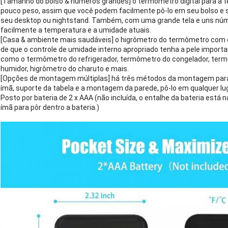
[Tamanho do bolso & números grandes] o termômetro digital para a
pouco peso, assim que você podem facilmente pô-lo em seu bolso e 
seu desktop ou nightstand. Também, com uma grande tela e uns núm
facilmente a temperatura e a umidade atuais.
[Casa & ambiente mais saudáveis] o higrômetro do termômetro com 
de que o controle de umidade interno apropriado tenha a pele importa
como o termômetro do refrigerador, termômetro do congelador, termô
humidor, higrômetro do charuto e mais.
[Opções de montagem múltiplas] há três métodos da montagem para 
ímã, suporte da tabela e a montagem da parede, pô-lo em qualquer luga
Posto por bateria de 2 x AAA (não incluída, o entalhe da bateria está n
ímã para pôr dentro a bateria.)