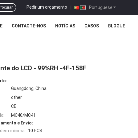
Pedir um orçamento
|
Portuguese
rocurar
E
CONTACTE-NOS
NOTÍCIAS
CASOS
BLOGUE
nte do LCD - 99%RH -4F-158F
uto:
Guangdong, China
other
CE
o:
MC40/MC41
amento e Envio:
rdem mínima:
10 PCS