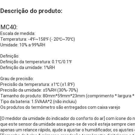
Descrição do produto:
MC40:
Escala de medida:
Temperatura: -4℉~158℉ (- 20℃~70℃)
Umidade: 10% a 99%RH
Definição:
Definição da temperatura: 0.1℃/0.1℉
Definição da umidade: 1%RH
Grau de precisão:
Precisão da temperatura: ±1℃ (±1.8℉)
Precisão da umidade: ±5%RH (30%-70%)
Tamanho do produto: 80mm*59mm*23mm (comprimento * largura * 
Tipo da bateria: 1.5VAAA*2 (não incluiu)
Os produtos do termômetro são entregados com caixa varejo
[O medidor da umidade do indicador do conforto do ar] com ícone do ní
que este sensor da umidade assegure-se de você esteja sempre cie
apenas um relance rápido, ajude a ajustar o humidificador, os ajustes