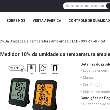
P
SOBRE NÓS
VISITA À FÁBRICA
CONTROLE DE QUALIDAD
0% Da Umidade Da Temperatura Ambiente Do LCD - 99%RH -4F-158F
Medidor 10% da umidade da temperatura ambie
Detalhes do prod
Lugar de origem:
Marca:
Certificação:
Número do model
Condições de Pag
Quantidade de o