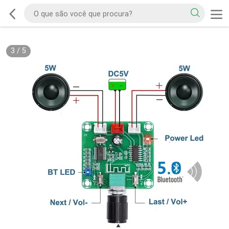
3
/
5