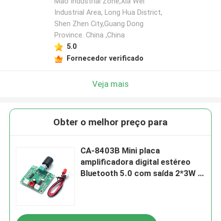
Mao Industrial Zone,Xia Wei
Industrial Area, Long Hua District,
Shen Zhen City,Guang Dong
Deixe um recado
Province. China ,China
Ligaremos para você em breve!
5.0
Fornecedor verificado
Veja mais
Obter o melhor preço para
CA-8403B Mini placa
amplificadora digital estéreo
Bluetooth 5.0 com saída 2*3W e
chip PAM8403
Submeter