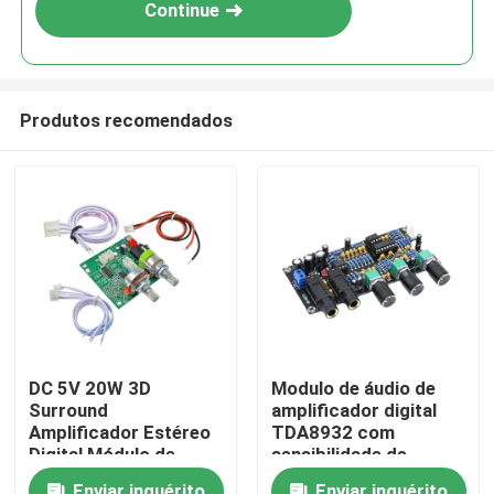
Continue
Produtos recomendados
Início
DC 5V 20W 3D
Modulo de áudio de
Surround
amplificador digital
Produtos
Amplificador Estéreo
TDA8932 com
Digital Módulo de
sensibilidade de
Áudio Placa
entrada de 600 mV,
Sobre Nós
Enviar inquérito
Enviar inquérito