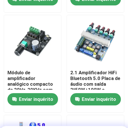
Amplificadora Classe
SNR de 90 dB e
D
potência de saída de 3
W
Visita à Fábrica
Controle de Qualidade
Contacte-nos
Notícias
Módulo de
2.1 Amplificador HiFi
amplificador
Bluetooth 5.0 Placa de
analógico compacto
áudio com saída
Casos
de 20Hz-20KHz com
2*50W+100W e
interface de entrada
alimentação
Enviar inquérito
Enviar inquérito
de 3,5 mm e
DC12~24V
Blogue
acabamento prateado
Módulo da placa do amplificador