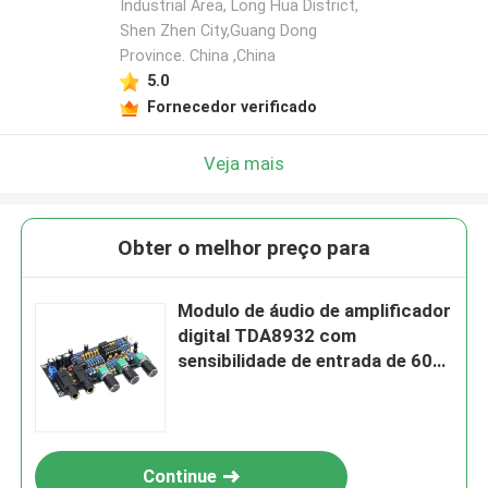
Industrial Area, Long Hua District,
Shen Zhen City,Guang Dong
Province. China ,China
5.0
Fornecedor verificado
Veja mais
Obter o melhor preço para
Modulo de áudio de amplificador
digital TDA8932 com
sensibilidade de entrada de 600
mV, SNR de 90 dB e potência de
saída de 3 W
Continue