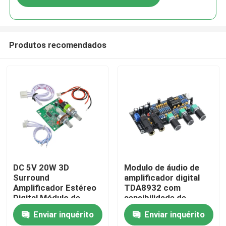
Produtos recomendados
Início
DC 5V 20W 3D
Modulo de áudio de
Surround
amplificador digital
Amplificador Estéreo
TDA8932 com
Produtos
Digital Módulo de
sensibilidade de
Áudio Placa
entrada de 600 mV,
Enviar inquérito
Enviar inquérito
Amplificadora Classe
SNR de 90 dB e
Sobre Nós