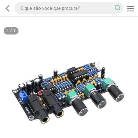
1
/
1