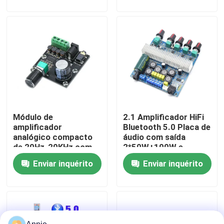
D
potência de saída de 3
W
Visita à Fábrica
Controle de Qualidade
Contacte-nos
Módulo de
2.1 Amplificador HiFi
Notícias
amplificador
Bluetooth 5.0 Placa de
analógico compacto
áudio com saída
de 20Hz-20KHz com
2*50W+100W e
Casos
interface de entrada
alimentação
Enviar inquérito
Enviar inquérito
de 3,5 mm e
DC12~24V
acabamento prateado
Blogue
Módulo da placa do amplificador