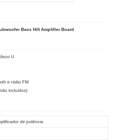
bwoofer Bass Hifi Amplifier Board
disco U
oth e rádio FM
não incluídos)
plificador de potência