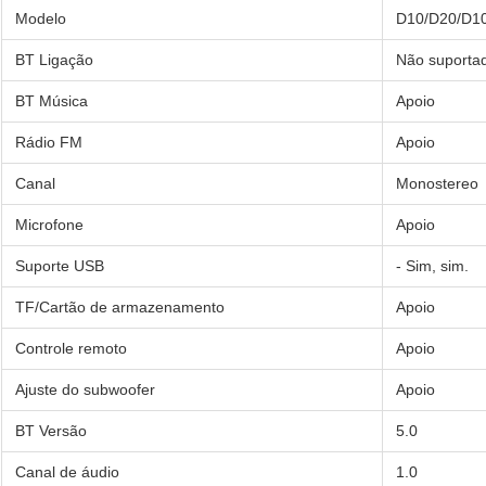
Modelo
D10/D20/D1
BT Ligação
Não suporta
BT Música
Apoio
Rádio FM
Apoio
Canal
Monostereo
Microfone
Apoio
Suporte USB
- Sim, sim.
TF/Cartão de armazenamento
Apoio
Controle remoto
Apoio
Ajuste do subwoofer
Apoio
BT Versão
5.0
Canal de áudio
1.0