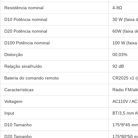
Resistência nominal
4-8Ω
D10 Potência nominal
30 W (faixa 
D20 Potência nominal
60W (faixa d
D100 Potência nominal
100 W (faixa
Distorção
00,03%
Relação sinal/ruído
92 dB
Bateria do comando remoto
CR2025 x1 (n
Características
Rádio FM/alt
Voltagem
AC110V / AC
Input
BT/3,5 mm A
D10 Tamanho
175*8*45 m
D20 Tamanho
175*80*50 