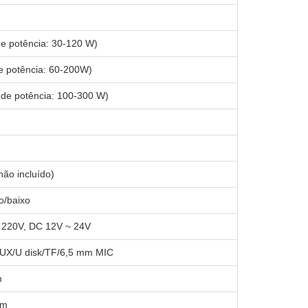
de potência: 30-120 W)
e potência: 60-200W)
 de potência: 100-300 W)
ão incluído)
o/baixo
 220V, DC 12V ~ 24V
UX/U disk/TF/6,5 mm MIC
m
mm