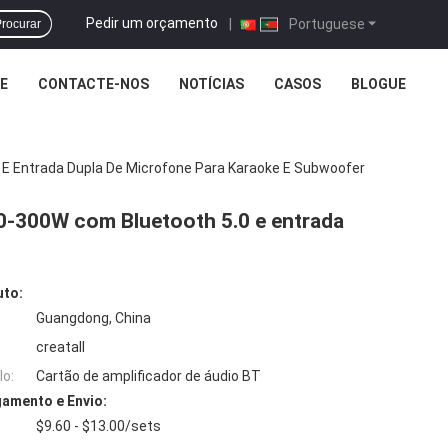
Pedir um orçamento
|
Portuguese
rocurar
E
CONTACTE-NOS
NOTÍCIAS
CASOS
BLOGUE
 E Entrada Dupla De Microfone Para Karaoke E Subwoofer
00-300W com Bluetooth 5.0 e entrada
uto:
Guangdong, China
creatall
o:
Cartão de amplificador de áudio BT
amento e Envio:
$9.60 - $13.00/sets