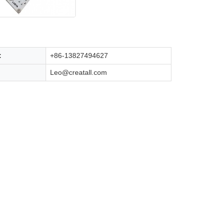
:
+86-13827494627
Leo@creatall.com