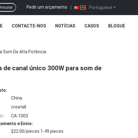
Pedir um orçamento
|
Portuguese
rocurar
E
CONTACTE-NOS
NOTÍCIAS
CASOS
BLOGUE
ra Som De Alta Potência
ba de canal único 300W para som de
uto:
China
creatall
o:
CA-1003
amento e Envio:
$22.00/pieces 1-49 pieces