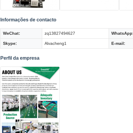
Informações de contacto
WeChat:
zq13827494627
WhatsApp
Skype:
Alvacheng1
E-mail:
Perfil da empresa