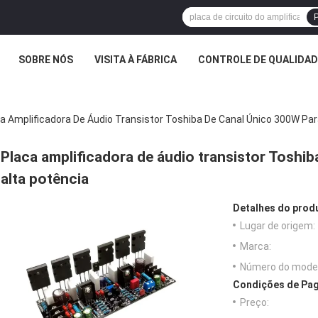
P
SOBRE NÓS
VISITA À FÁBRICA
CONTROLE DE QUALIDAD
a Amplificadora De Áudio Transistor Toshiba De Canal Único 300W Pa
Placa amplificadora de áudio transistor Toshi
alta potência
Detalhes do prod
Lugar de origem:
Marca:
Número do model
Condições de Pag
Preço: