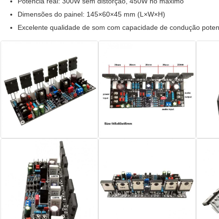
Potência real: 300W sem distorção, 450W no máximo
Dimensões do painel: 145×60×45 mm (L×W×H)
Excelente qualidade de som com capacidade de condução poten