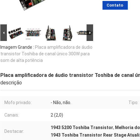
Contato
Imagem Grande :
Placa amplificadora de áudio
transistor Toshiba de canal único 300W para
som de alta potência
Placa amplificadora de áudio transistor Toshiba de canal 
descrição
Mofo privado:
- Não, não.
Tipo:
Canais:
2 (2,0)
1943 5200 Toshiba Transistor
,
Melhoria do
Destacar:
1943 Toshiba Transistor Rear Stage Atual