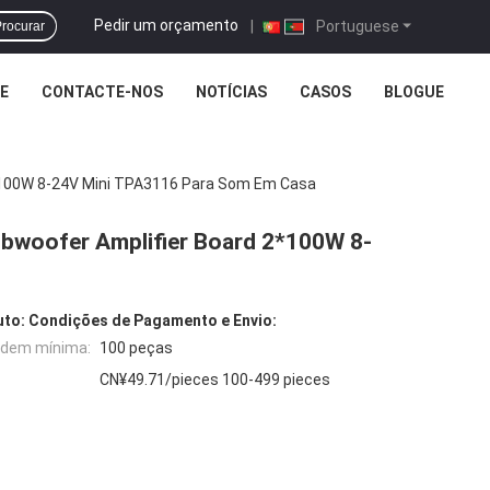
Pedir um orçamento
|
Portuguese
rocurar
E
CONTACTE-NOS
NOTÍCIAS
CASOS
BLOGUE
2*100W 8-24V Mini TPA3116 Para Som Em Casa
ubwoofer Amplifier Board 2*100W 8-
uto:
Condições de Pagamento e Envio:
rdem mínima:
100 peças
CN¥49.71/pieces 100-499 pieces